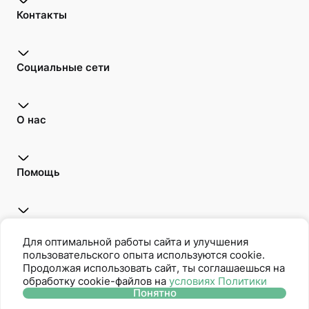
Контакты
Социальные сети
О нас
Помощь
Открой для себя
Для оптимальной работы сайта и улучшения
пользовательского опыта используются cookie.
Продолжая использовать сайт, ты соглашаешься на
обработку cookie-файлов на
условиях Политики
Oriflame является членом Ассоциации Прямых Продаж
Понятно
Политика защиты персональных данных