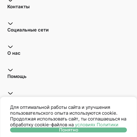
Контакты
Социальные сети
О нас
Помощь
Открой для себя
Для оптимальной работы сайта и улучшения
пользовательского опыта используются cookie.
Продолжая использовать сайт, ты соглашаешься на
обработку cookie-файлов на
условиях Политики
Oriflame является членом Ассоциации Прямых Продаж
Понятно
Политика защиты персональных данных