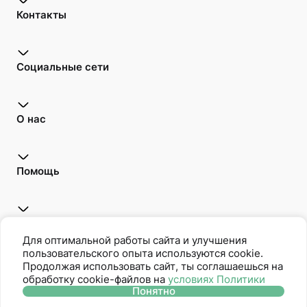
Контакты
Социальные сети
О нас
Помощь
Открой для себя
Для оптимальной работы сайта и улучшения
пользовательского опыта используются cookie.
Продолжая использовать сайт, ты соглашаешься на
обработку cookie-файлов на
условиях Политики
Oriflame является членом Ассоциации Прямых Продаж
Понятно
Политика защиты персональных данных