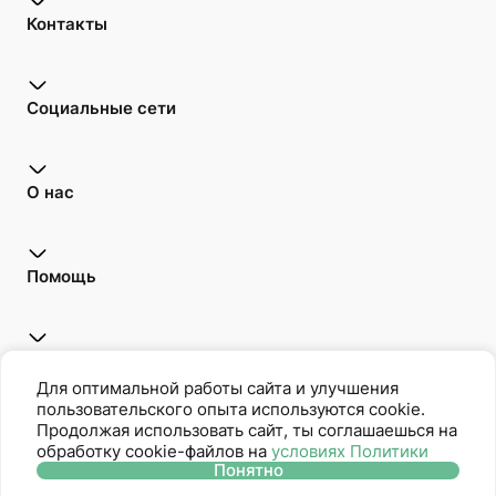
Контакты
Социальные сети
О нас
Помощь
Открой для себя
Для оптимальной работы сайта и улучшения
пользовательского опыта используются cookie.
Продолжая использовать сайт, ты соглашаешься на
обработку cookie-файлов на
условиях Политики
Oriflame является членом Ассоциации Прямых Продаж
Понятно
Политика защиты персональных данных