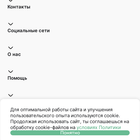
Контакты
Социальные сети
О нас
Помощь
Открой для себя
Для оптимальной работы сайта и улучшения
пользовательского опыта используются cookie.
Продолжая использовать сайт, ты соглашаешься на
обработку cookie-файлов на
условиях Политики
Oriflame является членом Ассоциации Прямых Продаж
Понятно
Политика защиты персональных данных