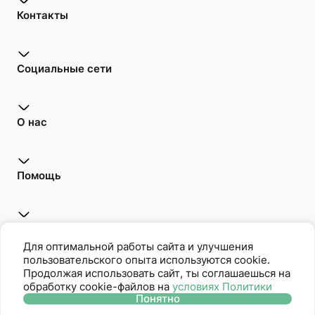
Контакты
Социальные сети
О нас
Помощь
Открой для себя
Для оптимальной работы сайта и улучшения
пользовательского опыта используются cookie.
Продолжая использовать сайт, ты соглашаешься на
обработку cookie-файлов на
условиях Политики
Oriflame является членом Ассоциации Прямых Продаж
Понятно
Политика защиты персональных данных