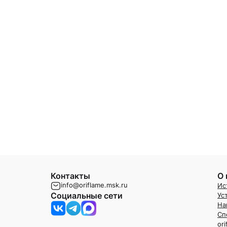
Контакты
О 
info@oriflame.msk.ru
Ис
Социальные сети
Ус
На
Сп
or