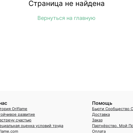
Страница не найдена
Вернуться на главную
нас
Помощь
тория Oriflame
Бьюти Сообщество O
тойчивое развитие
Доставка
встречу счастью
Заказ
ециальная оценка условий труда
Партнёрство. Мой П
iflame.com
Оплата