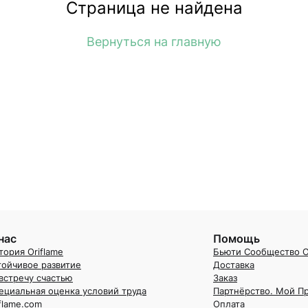
Страница не найдена
Вернуться на главную
нас
Помощь
тория Oriflame
Бьюти Сообщество O
тойчивое развитие
Доставка
встречу счастью
Заказ
ециальная оценка условий труда
Партнёрство. Мой П
iflame.com
Оплата