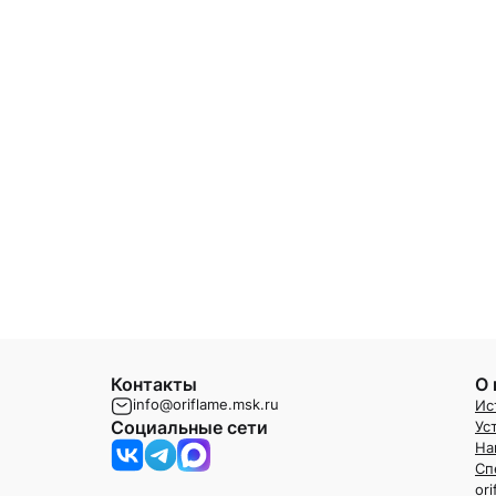
Контакты
О 
info@oriflame.msk.ru
Ис
Социальные сети
Ус
На
Сп
or