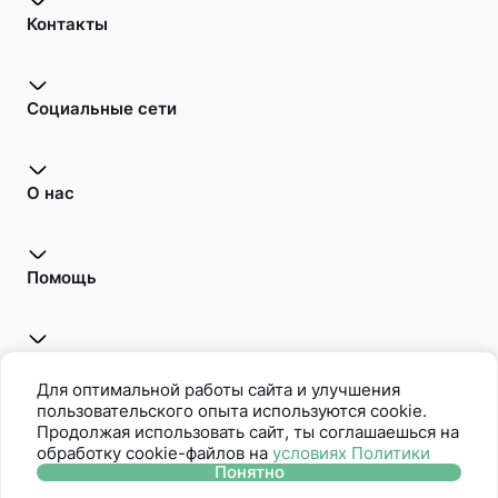
Контакты
Социальные сети
О нас
Помощь
Открой для себя
Для оптимальной работы сайта и улучшения
пользовательского опыта используются cookie.
Продолжая использовать сайт, ты соглашаешься на
обработку cookie-файлов на
условиях Политики
Oriflame является членом Ассоциации Прямых Продаж
Понятно
Политика защиты персональных данных