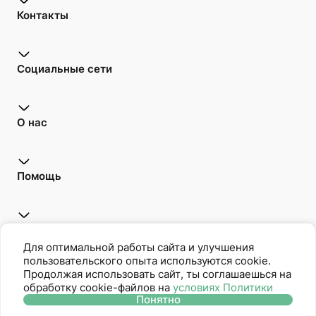
Контакты
Социальные сети
О нас
Помощь
Открой для себя
Для оптимальной работы сайта и улучшения
пользовательского опыта используются cookie.
Продолжая использовать сайт, ты соглашаешься на
обработку cookie-файлов на
условиях Политики
Oriflame является членом Ассоциации Прямых Продаж
Понятно
Политика защиты персональных данных