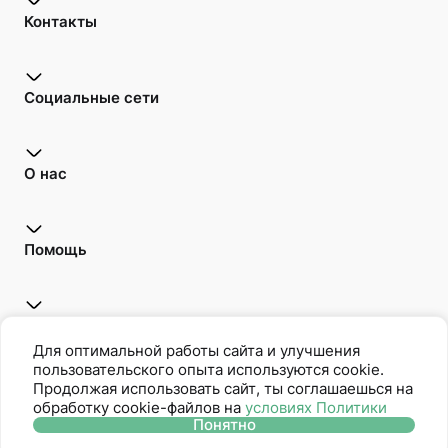
Контакты
Социальные сети
О нас
Помощь
Открой для себя
Для оптимальной работы сайта и улучшения
пользовательского опыта используются cookie.
Продолжая использовать сайт, ты соглашаешься на
обработку cookie-файлов на
условиях Политики
Oriflame является членом Ассоциации Прямых Продаж
Понятно
Политика защиты персональных данных