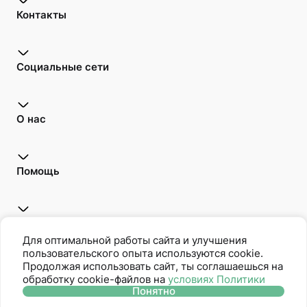
Контакты
Социальные сети
О нас
Помощь
Открой для себя
Для оптимальной работы сайта и улучшения
пользовательского опыта используются cookie.
Продолжая использовать сайт, ты соглашаешься на
обработку cookie-файлов на
условиях Политики
Oriflame является членом Ассоциации Прямых Продаж
Понятно
Политика защиты персональных данных