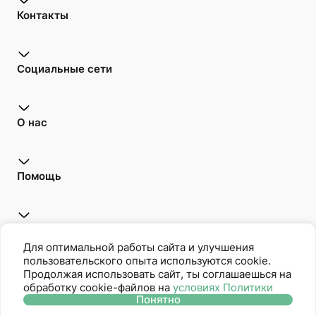
Контакты
Социальные сети
О нас
Помощь
Открой для себя
Для оптимальной работы сайта и улучшения
пользовательского опыта используются cookie.
Продолжая использовать сайт, ты соглашаешься на
обработку cookie-файлов на
условиях Политики
Oriflame является членом Ассоциации Прямых Продаж
Понятно
Политика защиты персональных данных