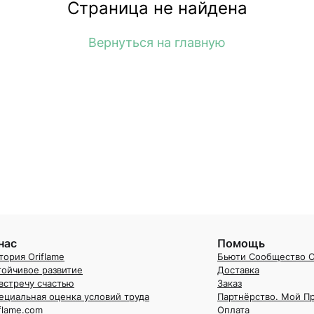
Страница не найдена
Вернуться на главную
нас
Помощь
тория Oriflame
Бьюти Сообщество O
тойчивое развитие
Доставка
встречу счастью
Заказ
ециальная оценка условий труда
Партнёрство. Мой П
iflame.com
Оплата