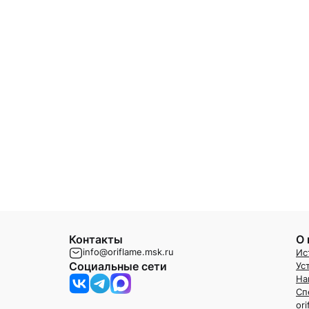
Контакты
О 
info@oriflame.msk.ru
Ис
Социальные сети
Ус
На
Сп
or