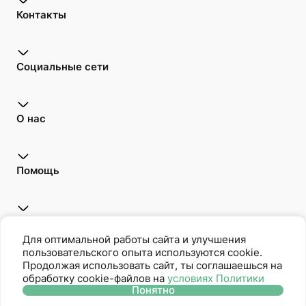
Контакты
Социальные сети
О нас
Помощь
Открой для себя
Для оптимальной работы сайта и улучшения
пользовательского опыта используются cookie.
Продолжая использовать сайт, ты соглашаешься на
обработку cookie-файлов на
условиях Политики
Oriflame является членом Ассоциации Прямых Продаж
Понятно
Политика защиты персональных данных