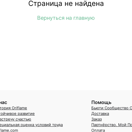
Страница не найдена
Вернуться на главную
нас
Помощь
тория Oriflame
Бьюти Сообщество O
тойчивое развитие
Доставка
встречу счастью
Заказ
ециальная оценка условий труда
Партнёрство. Мой П
iflame.com
Оплата