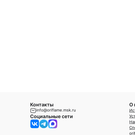
Контакты
О 
info@oriflame.msk.ru
Ис
Социальные сети
Ус
На
Сп
or