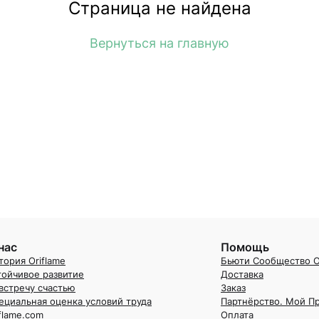
Страница не найдена
Вернуться на главную
нас
Помощь
тория Oriflame
Бьюти Сообщество O
тойчивое развитие
Доставка
встречу счастью
Заказ
ециальная оценка условий труда
Партнёрство. Мой П
iflame.com
Оплата