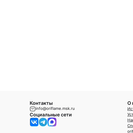
Контакты
О 
info@oriflame.msk.ru
Ис
Социальные сети
Ус
На
Сп
or